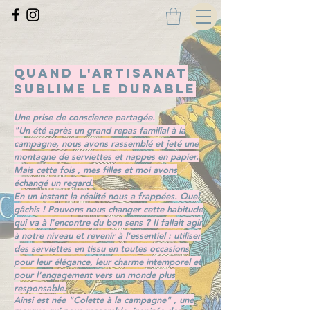
Quand l'artisanat
sublime le durable
Une prise de conscience partagée.
"Un été après un grand repas familial à la
campagne, nous avons rassemblé et jeté une
montagne de serviettes et nappes en papier.
Mais cette fois , mes filles et moi avons
échangé un regard.
En un instant la réalité nous a frappées. Quel
gâchis ! Pouvons nous changer cette habitude
qui va à l'encontre du bon sens ? Il fallait agir
à notre niveau et revenir à l'essentiel : utiliser
des serviettes en tissu en toutes occasions
pour leur élégance, leur charme intemporel et
pour l'engagement vers un monde plus
responsable.
Ainsi est née "Colette à la campagne" , une