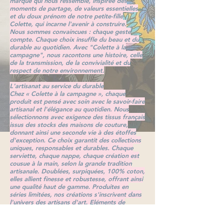
marque qui nous ressemble, inspirée des
moments de partage, de valeurs essentielles
et du doux prénom de notre petite-fille
Colette, qui incarne l'avenir à construire.
Nous sommes convaincues : chaque geste
compte. Chaque choix insuffle du beau et du
durable au quotidien. Avec "Colette à la
campagne", nous racontons une histoire, celle
de la transmission, de la convivialité et du
respect de notre environnement.
L'artisanat au service du durable
Chez « Colette à la campagne », chaque
produit est pensé avec soin avec le savoir-faire
artisanal et l'élégance au quotidien. Nous
sélectionnons avec exigence des tissus français
issus des stocks des maisons de couture,
donnant ainsi une seconde vie à des étoffes
d'exception. Ce choix garantit des collections
uniques, responsables et durables.
Chaque
serviette, chaque nappe, chaque création est
cousue à la main, selon la grande tradition
artisanale.
Doublées, surpiquées, 100% coton,
elles
a
llient finesse et robustesse, offrant ainsi
une qualité haut de gamme. Produites en
séries limitées, nos créations s'inscrivent dans
l'univers des artisans d'art. Eléments de
décoration, elles apportent une âme à votre